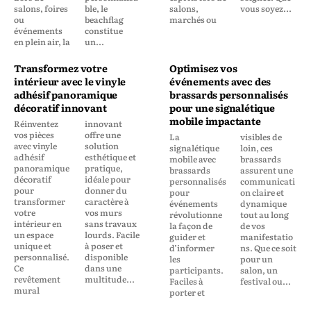
salons, foires
ble, le
salons,
vous soyez...
ou
beachflag
marchés ou
événements
constitue
en plein air, la
un...
Transformez votre
Optimisez vos
intérieur avec le vinyle
événements avec des
adhésif panoramique
brassards personnalisés
décoratif innovant
pour une signalétique
mobile impactante
Réinventez
innovant
vos pièces
offre une
La
visibles de
avec vinyle
solution
signalétique
loin, ces
adhésif
esthétique et
mobile avec
brassards
panoramique
pratique,
brassards
assurent une
décoratif
idéale pour
personnalisés
communicati
pour
donner du
pour
on claire et
transformer
caractère à
événements
dynamique
votre
vos murs
révolutionne
tout au long
intérieur en
sans travaux
la façon de
de vos
un espace
lourds. Facile
guider et
manifestatio
unique et
à poser et
d’informer
ns. Que ce soit
personnalisé.
disponible
les
pour un
Ce
dans une
participants.
salon, un
revêtement
multitude...
Faciles à
festival ou...
mural
porter et