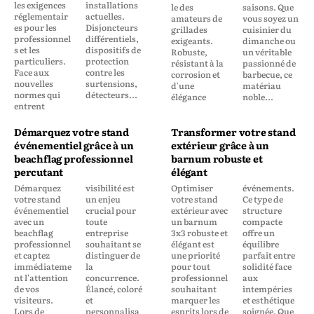
les exigences
installations
le des
saisons. Que
réglementair
actuelles.
amateurs de
vous soyez un
es pour les
Disjoncteurs
grillades
cuisinier du
professionnel
différentiels,
exigeants.
dimanche ou
s et les
dispositifs de
Robuste,
un véritable
particuliers.
protection
résistant à la
passionné de
Face aux
contre les
corrosion et
barbecue, ce
nouvelles
surtensions,
d'une
matériau
normes qui
détecteurs...
élégance
noble...
entrent
Démarquez votre stand
Transformer votre stand
événementiel grâce à un
extérieur grâce à un
beachflag professionnel
barnum robuste et
percutant
élégant
Démarquez
visibilité est
Optimiser
événements.
votre stand
un enjeu
votre stand
Ce type de
événementiel
crucial pour
extérieur avec
structure
avec un
toute
un barnum
compacte
beachflag
entreprise
3x3 robuste et
offre un
professionnel
souhaitant se
élégant est
équilibre
et captez
distinguer de
une priorité
parfait entre
immédiateme
la
pour tout
solidité face
nt l'attention
concurrence.
professionnel
aux
de vos
Élancé, coloré
souhaitant
intempéries
visiteurs.
et
marquer les
et esthétique
Lors de
personnalisa
esprits lors de
soignée. Que