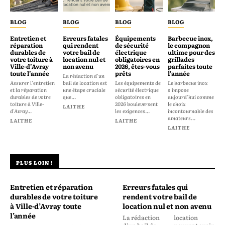
BLOG
BLOG
BLOG
BLOG
Entretien et
Erreurs fatales
Équipements
Barbecue inox,
réparation
qui rendent
de sécurité
le compagnon
durables de
votre bail de
électrique
ultime pour des
votre toiture à
location nul et
obligatoires en
grillades
Ville-d’Avray
non avenu
2026, êtes-vous
parfaites toute
toute l’année
prêts
l’année
La rédaction d'un
Assurer l'entretien
bail de location est
Les équipements de
Le barbecue inox
et la réparation
une étape cruciale
sécurité électrique
s'impose
durables de votre
que...
obligatoires en
aujourd'hui comme
toiture à Ville-
2026 bouleversent
le choix
LAITHE
d'Avray...
les exigences...
incontournable des
amateurs...
LAITHE
LAITHE
LAITHE
PLUS LOIN !
Entretien et réparation
Erreurs fatales qui
durables de votre toiture
rendent votre bail de
à Ville-d’Avray toute
location nul et non avenu
l’année
La rédaction
location