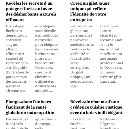
Révélez les secrets d’un
Créez un gilet jaune
potager florissant avec
unique qui reflète
des désherbants naturels
l’identité de votre
efficaces
entreprise
Un potager
écologiques
Fabriquez un
spécifiques,
florissant
vous dévoile
gilet jaune
assure
demande un
des méthodes
personnalisé
sécurité et
entretien
naturelles
pour votre
reconnaissan
soigné,
pour éloigner
société afin de
ce sur le
alliant
les mauvaises
renforcer la
terrain tout
efficacité et
herbes sans
visibilité et
en véhiculant
respect de
nuire à la
l’identité de
une image
l’environnem
biodiversité.
votre
professionnel
ent. Ce guide
Découvrez
entreprise.
le. Découvrez
d’entretien du
comment
Un gilet
comment
potager avec
choisir et
unique, aux
créer un gilet
désherbants
utiliser des
couleurs et au
jaune qui...
jardin et
désherbants
logo
alternatives
adaptés,...
Plongez dans l’univers
Révélez le charme d’une
fascinant de la santé
crédence cuisine rustique
globale en naturopathie
avec du bois vieilli élégant
Découvrir les
approfondie
La crédence
tradition et
bases de la
du corps,
cuisine
élégance,
santé globale
cette
rustique
transforme