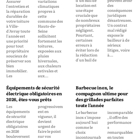
d'un bail de
peuvent avoir
Assurer
variations
location est
des
l'entretien et
climatiques
une étape
conséquences
la réparation
propres à
cruciale que
juridiques
durables de
cette
de nombreux
désastreuses.
votre toiture
commune des
propriétaires
Un contrat
à Ville-
Hauts-de-
négligent.
mal rédigé
d'Avray toute
Seine
Pourtant,
expose le
l'année est
sollicitent
certaines
bailleur à de
une priorité
fortement les
erreurs à
sérieux
pour tout
toitures,
éviter lors de
litiges, voire
propriétaire
exposées aux
la rédaction
à...
soucieux de
pluies
d'un bail de
préserver son
hivernales,
bien
aux chaleurs
immobilier.
estivales et
Les
aux...
Équipements de sécurité
Barbecue inox, le
électrique obligatoires en
compagnon ultime pour
2026, êtes-vous prêts
des grillades parfaites
toute l’année
Les
progressivem
équipements
ent en
Le barbecue
incomparable
de sécurité
vigueur, il
inox s'impose
, il offre des
électrique
devient
aujourd'hui
performance
obligatoires
urgent de
comme le
s
en 2026
faire le point
choix
remarquables
bouleversent
sur vos
incontournab
en toutes