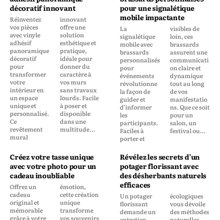
décoratif innovant
pour une signalétique
mobile impactante
Réinventez
innovant
vos pièces
offre une
La
visibles de
avec vinyle
solution
signalétique
loin, ces
adhésif
esthétique et
mobile avec
brassards
panoramique
pratique,
brassards
assurent une
décoratif
idéale pour
personnalisés
communicati
pour
donner du
pour
on claire et
transformer
caractère à
événements
dynamique
votre
vos murs
révolutionne
tout au long
intérieur en
sans travaux
la façon de
de vos
un espace
lourds. Facile
guider et
manifestatio
unique et
à poser et
d’informer
ns. Que ce soit
personnalisé.
disponible
les
pour un
Ce
dans une
participants.
salon, un
revêtement
multitude...
Faciles à
festival ou...
mural
porter et
Créez votre tasse unique
Révélez les secrets d’un
avec votre photo pour un
potager florissant avec
cadeau inoubliable
des désherbants naturels
efficaces
Offrez un
émotion,
cadeau
cette création
Un potager
écologiques
original et
unique
florissant
vous dévoile
mémorable
transforme
demande un
des méthodes
grâce à votre
vos souvenirs
entretien
naturelles