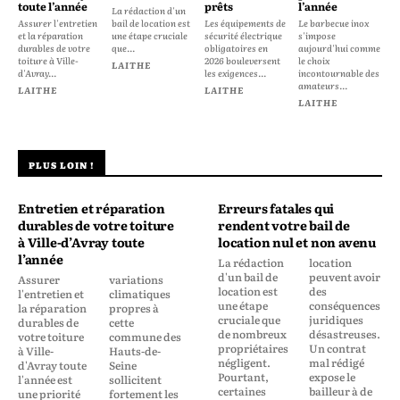
toute l’année
prêts
l’année
La rédaction d'un
Assurer l'entretien
bail de location est
Les équipements de
Le barbecue inox
et la réparation
une étape cruciale
sécurité électrique
s'impose
durables de votre
que...
obligatoires en
aujourd'hui comme
toiture à Ville-
2026 bouleversent
le choix
LAITHE
d'Avray...
les exigences...
incontournable des
amateurs...
LAITHE
LAITHE
LAITHE
PLUS LOIN !
Entretien et réparation
Erreurs fatales qui
durables de votre toiture
rendent votre bail de
à Ville-d’Avray toute
location nul et non avenu
l’année
La rédaction
location
d'un bail de
peuvent avoir
Assurer
variations
location est
des
l'entretien et
climatiques
une étape
conséquences
la réparation
propres à
cruciale que
juridiques
durables de
cette
de nombreux
désastreuses.
votre toiture
commune des
propriétaires
Un contrat
à Ville-
Hauts-de-
négligent.
mal rédigé
d'Avray toute
Seine
Pourtant,
expose le
l'année est
sollicitent
certaines
bailleur à de
une priorité
fortement les