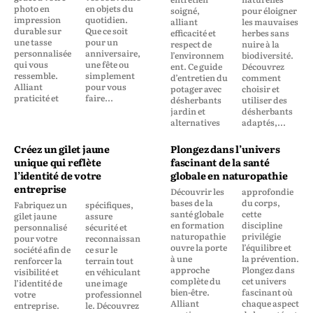
photo en
en objets du
soigné,
pour éloigner
impression
quotidien.
alliant
les mauvaises
durable sur
Que ce soit
efficacité et
herbes sans
une tasse
pour un
respect de
nuire à la
personnalisée
anniversaire,
l’environnem
biodiversité.
qui vous
une fête ou
ent. Ce guide
Découvrez
ressemble.
simplement
d’entretien du
comment
Alliant
pour vous
potager avec
choisir et
praticité et
faire...
désherbants
utiliser des
jardin et
désherbants
alternatives
adaptés,...
Créez un gilet jaune
Plongez dans l’univers
unique qui reflète
fascinant de la santé
l’identité de votre
globale en naturopathie
entreprise
Découvrir les
approfondie
bases de la
du corps,
Fabriquez un
spécifiques,
santé globale
cette
gilet jaune
assure
en formation
discipline
personnalisé
sécurité et
naturopathie
privilégie
pour votre
reconnaissan
ouvre la porte
l’équilibre et
société afin de
ce sur le
à une
la prévention.
renforcer la
terrain tout
approche
Plongez dans
visibilité et
en véhiculant
complète du
cet univers
l’identité de
une image
bien-être.
fascinant où
votre
professionnel
Alliant
chaque aspect
entreprise.
le. Découvrez