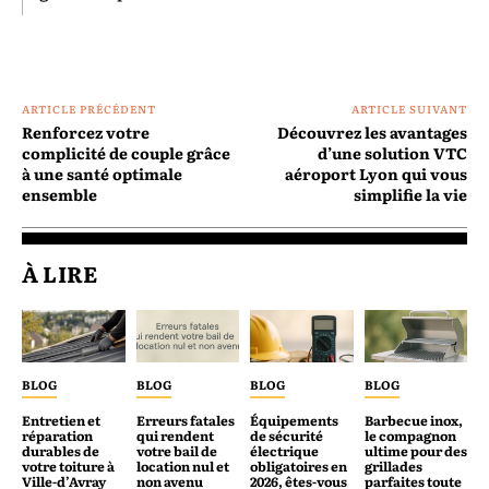
ARTICLE PRÉCÉDENT
ARTICLE SUIVANT
Renforcez votre
Découvrez les avantages
complicité de couple grâce
d’une solution VTC
à une santé optimale
aéroport Lyon qui vous
ensemble
simplifie la vie
À LIRE
BLOG
BLOG
BLOG
BLOG
Entretien et
Erreurs fatales
Équipements
Barbecue inox,
réparation
qui rendent
de sécurité
le compagnon
durables de
votre bail de
électrique
ultime pour des
votre toiture à
location nul et
obligatoires en
grillades
Ville-d’Avray
non avenu
2026, êtes-vous
parfaites toute