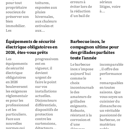
erreurs à
sérieux
pour tout
toitures,
éviter lors de
litiges, voire
propriétaire
exposées aux
la rédaction
à...
soucieux de
pluies
d'un bail de
préserver son
hivernales,
bien
aux chaleurs
immobilier.
estivales et
Les
aux...
Équipements de sécurité
Barbecue inox, le
électrique obligatoires en
compagnon ultime pour
2026, êtes-vous prêts
des grillades parfaites
toute l’année
Les
progressivem
équipements
ent en
Le barbecue
incomparable
de sécurité
vigueur, il
inox s'impose
, il offre des
électrique
devient
aujourd'hui
performance
obligatoires
urgent de
comme le
s
en 2026
faire le point
choix
remarquables
bouleversent
sur vos
incontournab
en toutes
les exigences
installations
le des
saisons. Que
réglementair
actuelles.
amateurs de
vous soyez un
es pour les
Disjoncteurs
grillades
cuisinier du
professionnel
différentiels,
exigeants.
dimanche ou
s et les
dispositifs de
Robuste,
un véritable
particuliers.
protection
résistant à la
passionné de
Face aux
contre les
corrosion et
barbecue, ce
nouvelles
surtensions,
d'une
matériau
normes qui
détecteurs...
élégance
noble...