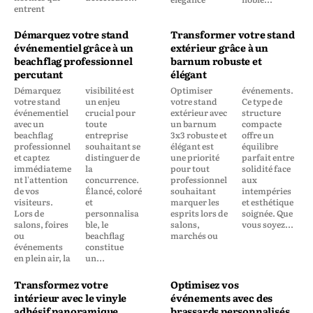
entrent
Démarquez votre stand
Transformer votre stand
événementiel grâce à un
extérieur grâce à un
beachflag professionnel
barnum robuste et
percutant
élégant
Démarquez
visibilité est
Optimiser
événements.
votre stand
un enjeu
votre stand
Ce type de
événementiel
crucial pour
extérieur avec
structure
avec un
toute
un barnum
compacte
beachflag
entreprise
3x3 robuste et
offre un
professionnel
souhaitant se
élégant est
équilibre
et captez
distinguer de
une priorité
parfait entre
immédiateme
la
pour tout
solidité face
nt l'attention
concurrence.
professionnel
aux
de vos
Élancé, coloré
souhaitant
intempéries
visiteurs.
et
marquer les
et esthétique
Lors de
personnalisa
esprits lors de
soignée. Que
salons, foires
ble, le
salons,
vous soyez...
ou
beachflag
marchés ou
événements
constitue
en plein air, la
un...
Transformez votre
Optimisez vos
intérieur avec le vinyle
événements avec des
adhésif panoramique
brassards personnalisés