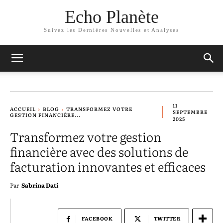
Echo Planète
Suivez les Dernières Nouvelles et Analyses
11
ACCUEIL
BLOG
TRANSFORMEZ VOTRE
SEPTEMBRE
GESTION FINANCIÈRE...
2025
Transformez votre gestion
financière avec des solutions de
facturation innovantes et efficaces
Par
Sabrina Dati
FACEBOOK
TWITTER